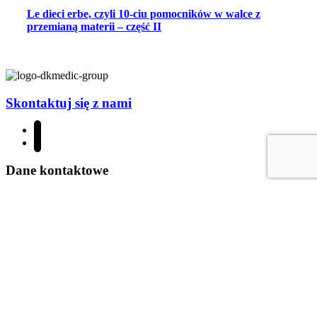
Le dieci erbe, czyli 10-ciu pomocników w walce z
przemianą materii – część II
Skontaktuj się z nami
Dane kontaktowe
(+48) 881 333 131
biuro@dkmedic.pl
ul. Balonowa 59; 64-100 Leszno
Poniedziałek - czwartek 8.00 - 15.00
O NAS
MEDYCYNA REGENERACYJNA
FITOTERAPIA
MEDYCYNA ESTETYCZNA
PARTNERZY