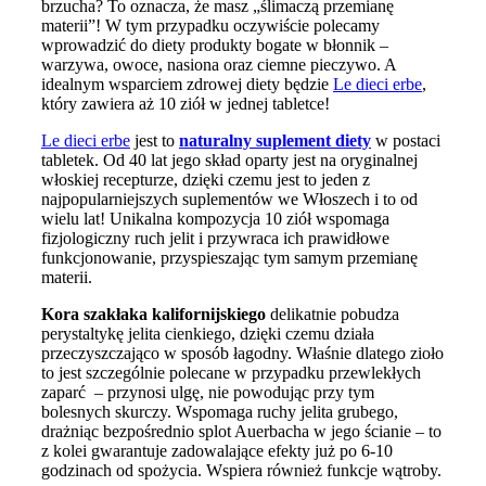
brzucha? To oznacza, że masz „ślimaczą przemianę
materii”! W tym przypadku oczywiście polecamy
wprowadzić do diety produkty bogate w błonnik –
warzywa, owoce, nasiona oraz ciemne pieczywo. A
idealnym wsparciem zdrowej diety będzie
Le dieci erbe
,
który zawiera aż 10 ziół w jednej tabletce!
Le dieci erbe
jest to
naturalny suplement diety
w postaci
tabletek. Od 40 lat jego skład oparty jest na oryginalnej
włoskiej recepturze, dzięki czemu jest to jeden z
najpopularniejszych suplementów we Włoszech i to od
wielu lat! Unikalna kompozycja 10 ziół wspomaga
fizjologiczny ruch jelit i przywraca ich prawidłowe
funkcjonowanie, przyspieszając tym samym przemianę
materii.
Kora szakłaka kalifornijskiego
delikatnie pobudza
perystaltykę jelita cienkiego, dzięki czemu działa
przeczyszczająco w sposób łagodny. Właśnie dlatego zioło
to jest szczególnie polecane w przypadku przewlekłych
zaparć – przynosi ulgę, nie powodując przy tym
bolesnych skurczy. Wspomaga ruchy jelita grubego,
drażniąc bezpośrednio splot Auerbacha w jego ścianie – to
z kolei gwarantuje zadowalające efekty już po 6-10
godzinach od spożycia. Wspiera również funkcje wątroby.