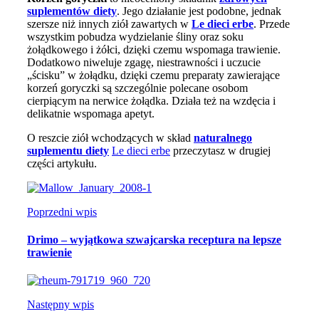
suplementów diety
. Jego działanie jest podobne, jednak
szersze niż innych ziół zawartych w
Le dieci erbe
. Przede
wszystkim pobudza wydzielanie śliny oraz soku
żołądkowego i żółci, dzięki czemu wspomaga trawienie.
Dodatkowo niweluje zgagę, niestrawności i uczucie
„ścisku” w żołądku, dzięki czemu preparaty zawierające
korzeń goryczki są szczególnie polecane osobom
cierpiącym na nerwice żołądka. Działa też na wzdęcia i
delikatnie wspomaga apetyt.
O reszcie ziół wchodzących w skład
naturalnego
suplementu diety
Le dieci erbe
przeczytasz w drugiej
części artykułu.
Poprzedni wpis
Drimo – wyjątkowa szwajcarska receptura na lepsze
trawienie
Następny wpis