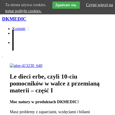
Przejdź do treści
Ta strona używa cookies.
Czytaj więcej na
Zgadzam się.
temat polityki cookies.
DKMEDIC
Kontakt
O nas
Medycyna regeneracyjna
Fitoterapia
Le dieci erbe, czyli 10-ciu
Medycyna estetyczna
pomocników w walce z przemianą
Partnerzy
Sklep
materii – część I
Moc natury w produktach DKMEDIC!
Masz problemy z zaparciami, wzdęciami i bólami