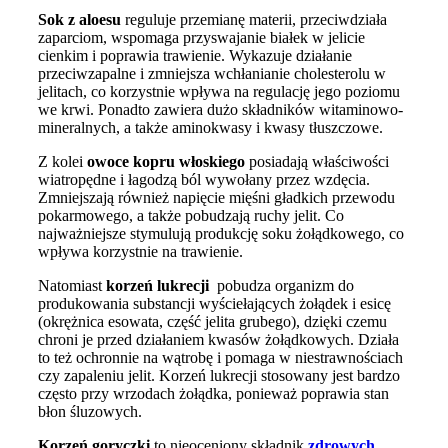
Sok z aloesu
reguluje przemianę materii, przeciwdziała
zaparciom, wspomaga przyswajanie białek w jelicie
cienkim i poprawia trawienie. Wykazuje działanie
przeciwzapalne i zmniejsza wchłanianie cholesterolu w
jelitach, co korzystnie wpływa na regulację jego poziomu
we krwi. Ponadto zawiera dużo składników witaminowo-
mineralnych, a także aminokwasy i kwasy tłuszczowe.
Z kolei
owoce kopru włoskiego
posiadają właściwości
wiatropędne i łagodzą ból wywołany przez wzdęcia.
Zmniejszają również napięcie mięśni gładkich przewodu
pokarmowego, a także pobudzają ruchy jelit. Co
najważniejsze stymulują produkcję soku żołądkowego, co
wpływa korzystnie na trawienie.
Natomiast
korzeń lukrecji
pobudza organizm do
produkowania substancji wyściełających żołądek i esicę
(okrężnica esowata, część jelita grubego), dzięki czemu
chroni je przed działaniem kwasów żołądkowych. Działa
to też ochronnie na wątrobę i pomaga w niestrawnościach
czy zapaleniu jelit. Korzeń lukrecji stosowany jest bardzo
często przy wrzodach żołądka, ponieważ poprawia stan
błon śluzowych.
Korzeń goryczki
to nieoceniony składnik
zdrowych