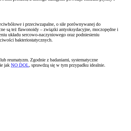
zeciwbólowe i przeciwzapalne, o sile porównywanej do
cne są też flawonoidy – związki antyoksydacyjne, moczopędne i
nieniu układu sercowo-naczyniowego oraz podniesieniu
iwości bakteriostatycznych.
m lub reumatyzm. Zgodnie z badaniami, systematyczne
ie jak
NO DOL
, sprawdzą się w tym przypadku idealnie.